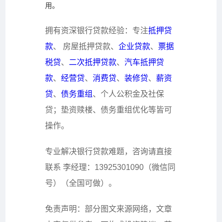
用。
拥有资深银行贷款经验：专注
抵押贷
款
、
房屋抵押贷款
、
企业贷款
、
票据
税贷
、
二次抵押贷款
、
汽车抵押贷
款
、
经营贷
、
消费贷
、
装修贷
、
薪资
贷
、
债务重组
、个人公积金及社保
贷；垫资赎楼、债务重组优化等皆可
操作。
专业解决银行贷款难题，咨询请直接
联系
李经理
：
13925301090
（微信同
号）（全国可做）
。
免责声明：部分图文来源网络，文章